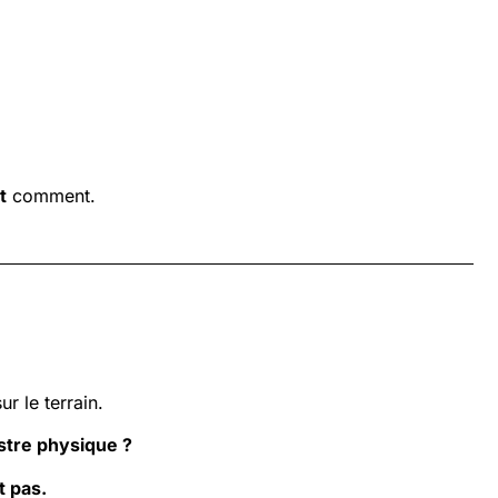
t
comment.
r le terrain.
stre physique ?
t pas.