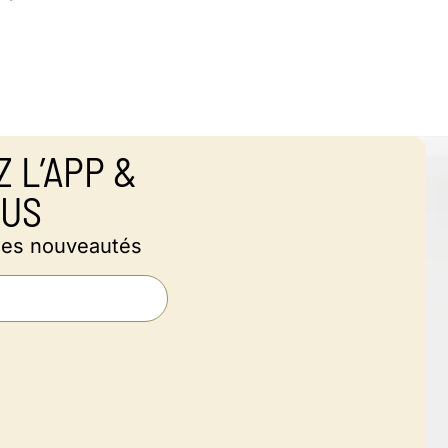
 L’APP &
OUS
des nouveautés